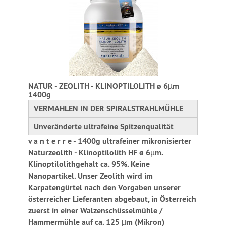
NATUR - ZEOLITH - KLINOPTILOLITH ø 6µm
1400g
VERMAHLEN IN DER SPIRALSTRAHLMÜHLE
Unveränderte ultrafeine Spitzenqualität
v a n t e r r e - 1400g ultrafeiner mikronisierter
Naturzeolith - Klinoptilolith HF ø 6µm.
Klinoptilolithgehalt ca. 95%. Keine
Nanopartikel. Unser Zeolith wird im
Karpatengürtel nach den Vorgaben unserer
österreicher Lieferanten abgebaut, in Österreich
zuerst in einer Walzenschüsselmühle /
Hammermühle auf ca. 125 µm (Mikron)