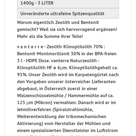
1400g - 3 LITER
Unveränderte ultrafeine Spitzenqualität
Warum eigentlich Zeolith und Bentonit
gemischt? Weil sie sich hervorragend ergänzen!
Mehr als die Summe ihrer Teile!
v a n t e r r e - Zeolith-Klinoptilolith 70% :
Bentonit-Montmorillonit 30% in der BPA-freien
3 l - HDPE Dose. vanterre Naturzeolith -
Klinoptilolith HF ø 6µm. Klinoptilolithgehalt ca.
95%. Unser Zeolith wird im Karpatengürtel nach
den Vorgaben unserer österreicher Lieferanten
abgebaut, in Österreich zuerst in einer
Walzenschüsselmühle / Hammermühle auf ca.
125 µm (Mikron) vermahlen. Danach wird er im
Jetmillverfahren (Spiralstrahlmühle,
Weiterentwicklung der tribomechanischen
Aktivierung) vom Hersteller der Mühlen und
einem spezialisierten Dienstleister im Luftstrom