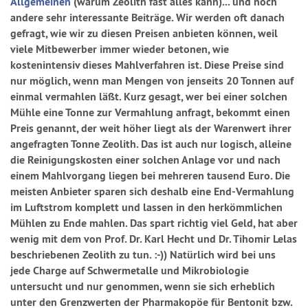
Allgemeinen
(warum Zeolith fast alles kann)... und noch
andere sehr interessante Beiträge. Wir werden oft danach
gefragt, wie wir zu diesen Preisen anbieten können, weil
viele Mitbewerber immer wieder betonen, wie
kostenintensiv dieses Mahlverfahren ist. Diese Preise sind
nur möglich, wenn man Mengen von jenseits 20 Tonnen auf
einmal vermahlen läßt. Kurz gesagt, wer bei einer solchen
Mühle eine Tonne zur Vermahlung anfragt, bekommt einen
Preis genannt, der weit höher liegt als der Warenwert ihrer
angefragten Tonne Zeolith. Das ist auch nur logisch, alleine
die Reinigungskosten einer solchen Anlage vor und nach
einem Mahlvorgang liegen bei mehreren tausend Euro. Die
meisten Anbieter sparen sich deshalb eine End-Vermahlung
im Luftstrom komplett und lassen in den herkömmlichen
Mühlen zu Ende mahlen. Das spart richtig viel Geld, hat aber
wenig mit dem von Prof. Dr. Karl Hecht und Dr. Tihomir Lelas
beschriebenen Zeolith zu tun. :-)) Natürlich wird bei uns
jede Charge auf Schwermetalle und Mikrobiologie
untersucht und nur genommen, wenn sie sich erheblich
unter den Grenzwerten der Pharmakopöe für Bentonit bzw.