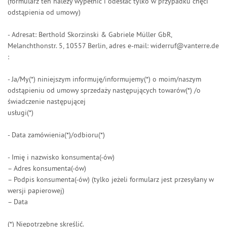
(formularz ten należy wypełnić i odesłać tylko w przypadku chęci
odstąpienia od umowy)
- Adresat: Berthold Skorzinski & Gabriele Müller GbR,
Melanchthonstr. 5, 10557 Berlin,
adres e-mail
: widerruf@vanterre.de
:
- Ja/My(*) niniejszym informuję/informujemy(*) o moim/naszym
odstąpieniu od umowy sprzedaży następujących towarów(*) /o
świadczenie następującej
usługi(*)
- Data zamówienia(*)/odbioru(*)
- Imię i nazwisko konsumenta(-ów)
– Adres konsumenta(-ów)
– Podpis konsumenta(-ów) (tylko jeżeli formularz jest przesyłany w
wersji papierowej)
– Data
(*) Niepotrzebne skreślić.