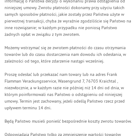
informację o Państwa decyzji o wykonaniu prawa odstąpienia od
niniejszej umowy. Zwrotu płatności dokonamy przy użyciu takich
samych sposobów płatności, jakie zostały przez Państwa użyte w
pierwotnej transakcji, chyba że wyraźnie zgodziliście się Państwo na
inne rozwiązanie; w każdym przypadku nie poniosą Państwo
żadnych opłat w związku z tym zwrotem.
Możemy wstrzymać się ze zwrotem płatności do czasu otrzymania
towarów lub do czasu dostarczenia nam dowodu ich odesłania, w
zależności od tego, które zdarzenie nastąpi wcześniej.
Proszę odesłać lub przekazać nam towary
lub na adres Frank
Flamman Verackungsservice, Wasengrund 7, 76703 Kraichtal
,
niezwłocznie, a w każdym razie nie później niż 14 dni od dnia, w
którym poinformowali nas Państwo o odstąpieniu od niniejszej
umowy. Termin jest zachowany, jeżeli odeślą Państwo rzecz przed
upływem terminu 14 dni.
Będą Państwo musieli ponieść bezpośrednie koszty zwrotu towarów.
Odpowiadają Państwo tylko za zmniejszenie wartości towarów