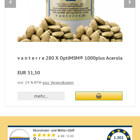
v a n t e r r e 280 X OptiMSM® 1000plus Acerola
EUR 51,50
incl. 19 % BTW
excl. Verzendkosten
In winkelmandje
mehr...