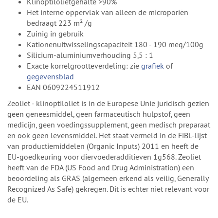
Klinoptilolietgehalte >90%
Het interne oppervlak van alleen de microporiën
bedraagt 223 m² /g
Zuinig in gebruik
Kationenuitwisselingscapaciteit 180 - 190 meq/100g
Silicium-aluminiumverhouding 5,5 : 1
Exacte korrelgrootteverdeling: zie
grafiek
of
gegevensblad
EAN 0609224511912
Zeoliet - klinoptiloliet is in de Europese Unie juridisch gezien
geen geneesmiddel, geen farmaceutisch hulpstof, geen
medicijn, geen voedingssupplement, geen medisch preparaat
en ook geen levensmiddel. Het staat vermeld in de FiBL-lijst
van productiemiddelen (Organic Inputs) 2011 en heeft de
EU-goedkeuring voor diervoederadditieven 1g568. Zeoliet
heeft van de FDA (US Food and Drug Administration) een
beoordeling als GRAS (algemeen erkend als veilig, Generally
Recognized As Safe) gekregen. Dit is echter niet relevant voor
de EU.