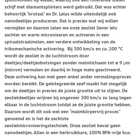
schijf met diamantsplinters werd gebruikt. Dat was echter
behoorlijk ‘brutaal’ en Dr. Lelas wilde uiteindelijk ook
nanodeeltjes produceren. Dat is precies wat wij willen
vermijden en daarom laten we onze zeoliet liever iets
zachter en warm microniseren en activeren in een
spiraalstraalmolen, een verdere ontwikkeling van de
tribomechanische activering. Bij 300 km/u en ca. 200 °C
wordt de zeoliet in de luchtstroom door
deeltjes/deeltjesbotsingen zonder malmlichaam tot ø 9 µm
(micron) vermalen en daarbij in hoge mate geactiveerd.
Deze activering kan met geen enkel ander vermalingsproces
worden bereikt. De geïntegreerde zeef maakt het mogelijk
om de deeltjes in precies de juiste grootte uit te slijten. De
zeolietdeeltjes wrijven bij ongeveer 300 km/u zo lang tegen
elkaar in de luchtstroom totdat ze de juiste grootte hebben.
Daarom wordt dit ook wel een “malmkörpervrij proces”
genoemd en is het de zachtste
zeolietmicroniseringstechniek. Onze zeoliet bevat geen
nanodeeltjes. Alles in een herbruikbare, 100% BPA-vrije bus.