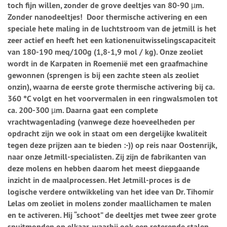
toch fijn willen, zonder de grove deeltjes van 80-90 µm.
Zonder nanodeeltjes! Door thermische activering en een
speciale hete maling in de luchtstroom van de jetmill is het
zeer actief en heeft het een kationenuitwisselingscapaciteit
van 180-190 meq/100g (1,8-1,9 mol / kg). Onze zeoliet
wordt in de Karpaten in Roemenië met een graafmachine
gewonnen (sprengen is bij een zachte steen als zeoliet
onzin), waarna de eerste grote thermische activering bij ca.
360 °C volgt en het voorvermalen in een ringwalsmolen tot
ca. 200-300 µm. Daarna gaat een complete
vrachtwagenlading (vanwege deze hoeveelheden per
opdracht zijn we ook in staat om een dergelijke kwaliteit
tegen deze prijzen aan te bieden :-)) op reis naar Oostenrijk,
naar onze Jetmill-specialisten. Zij zijn de fabrikanten van
deze molens en hebben daarom het meest diepgaande
inzicht in de maalprocessen. Het Jetmill-proces is de
logische verdere ontwikkeling van het idee van Dr. Tihomir
Lelas om zeoliet in molens zonder maallichamen te malen
en te activeren. Hij “schoot” de deeltjes met twee zeer grote
spuitmonden op elkaar, waarbij ook een roterende stalen