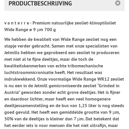
PRODUCTBESCHRIJVING
v a n t e r r e - Premium natuurlijke zeoliet-klinoptiloliet
Wide Range ø 9 µm 700 g
We hebben de kwaliteit van Wide Range zeoliet nog een
stapje verder gebracht. Samen met onze specialisten van
Jetmills hebben we geprobeerd een zeoliet te produceren
met niet al te fijne deeltjes, maar die toch de
kwaliteitskenmerken van echte tribomechanische
luchtstroommicronisatie heeft. Het resultaat was
indrukwekkend. Onze voormalige Wide Range WR12 zeoliet
is nu een in de Jetmill gemicroniseerde zeoliet “Grinded in
Austria” geworden zonder echt grove deeltjes. Het is fijner
en daardoor lichter, maar heeft een veel homogenere
deeltjessamenstelling en de bus van 1,25 liter is nog steeds
goed gevuld. Het heeft een gemiddelde grootte van 9 µm,
50% van de deeltjes is kleiner dan 7 µm. Dat betekent dat
het eerder iets is voor mensen die het niet ultrafijn, maar