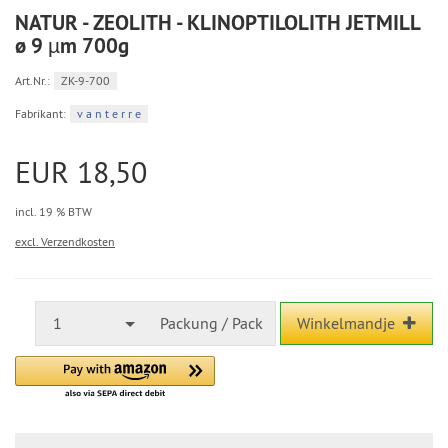
NATUR - ZEOLITH - KLINOPTILOLITH JETMILL
ø 9 µm 700g
Art.Nr.:
ZK-9-700
Fabrikant:
v a n t e r r e
EUR 18,50
incl. 19 % BTW
excl. Verzendkosten
1
Packung / Pack
Winkelmandje