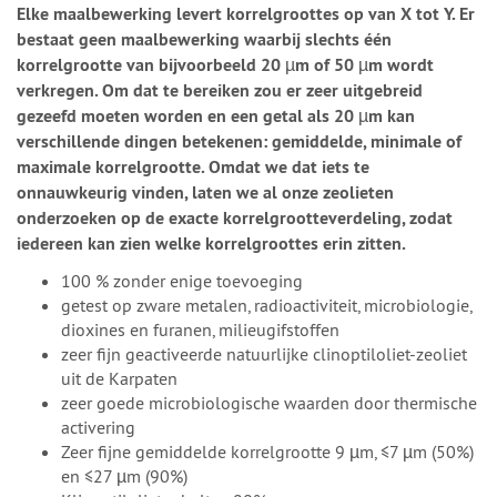
Elke maalbewerking levert korrelgroottes op van X tot Y. Er
bestaat geen maalbewerking waarbij slechts één
korrelgrootte van bijvoorbeeld 20 µm of 50 µm wordt
verkregen. Om dat te bereiken zou er zeer uitgebreid
gezeefd moeten worden en een getal als 20 µm kan
verschillende dingen betekenen: gemiddelde, minimale of
maximale korrelgrootte. Omdat we dat iets te
onnauwkeurig vinden, laten we al onze zeolieten
onderzoeken op de exacte korrelgrootteverdeling, zodat
iedereen kan zien welke korrelgroottes erin zitten.
100 % zonder enige toevoeging
getest op zware metalen, radioactiviteit, microbiologie,
dioxines en furanen, milieugifstoffen
zeer fijn geactiveerde natuurlijke clinoptiloliet-zeoliet
uit de Karpaten
zeer goede microbiologische waarden door thermische
activering
Zeer fijne gemiddelde korrelgrootte 9 µm, ≤7 µm (50%)
en ≤27 µm (90%)