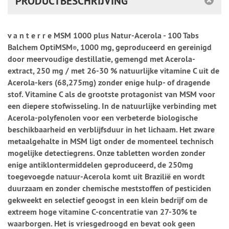
PRODUCTBESCHRIJVING
v a n t e r r e MSM 1000 plus Natur-Acerola - 100 Tabs
Balchem OptiMSM
, 1000 mg, geproduceerd en gereinigd
®
door meervoudige destillatie, gemengd met Acerola-
extract, 250 mg / met 26-30 % natuurlijke vitamine C uit de
Acerola-kers (68,275mg) zonder enige hulp- of dragende
stof. Vitamine C als de grootste protagonist van MSM voor
een diepere stofwisseling. In de natuurlijke verbinding met
Acerola-polyfenolen voor een verbeterde biologische
beschikbaarheid en verblijfsduur in het lichaam. Het zware
metaalgehalte in MSM ligt onder de momenteel technisch
mogelijke detectiegrens. Onze tabletten worden zonder
enige antiklontermiddelen geproduceerd, de 250mg
toegevoegde natuur-Acerola komt uit Brazilië en wordt
duurzaam en zonder chemische meststoffen of pesticiden
gekweekt en selectief geoogst in een klein bedrijf om de
extreem hoge vitamine C-concentratie van 27-30% te
waarborgen. Het is vriesgedroogd en bevat ook geen