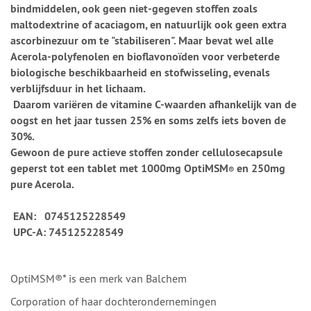
bindmiddelen, ook geen niet-gegeven stoffen zoals
maltodextrine of acaciagom, en natuurlijk ook geen extra
ascorbinezuur om te "stabiliseren". Maar bevat wel alle
Acerola-polyfenolen en bioflavonoïden voor verbeterde
biologische beschikbaarheid en stofwisseling, evenals
verblijfsduur in het lichaam.
Daarom variëren de vitamine C-waarden afhankelijk van de
oogst en het jaar tussen 25% en soms zelfs iets boven de
30%.
Gewoon de pure actieve stoffen zonder cellulosecapsule
geperst tot een tablet met 1000mg OptiMSM
en 250mg
®
pure Acerola.
EAN: 0745125228549
UPC-A: 745125228549
OptiMSM®* is een merk van Balchem
Corporation of haar dochterondernemingen