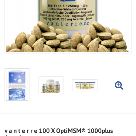
v a n t e r r e 100 X OptiMSM® 1000plus