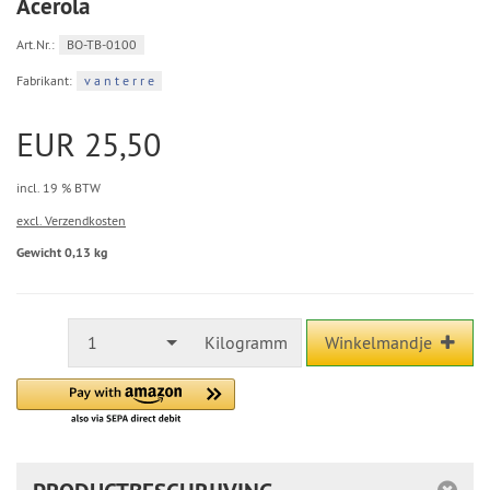
Acerola
Art.Nr.:
BO-TB-0100
Fabrikant:
v a n t e r r e
EUR 25,50
incl. 19 % BTW
excl. Verzendkosten
Gewicht 0,13 kg
1
Kilogramm
Winkelmandje