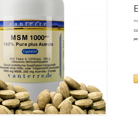
in
esc
pe