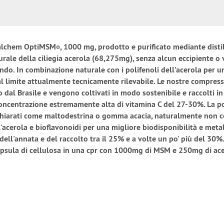
 Balchem OptiMSM
, 1000 mg, prodotto e purificato mediante disti
®
urale della ciliegia acerola (68,275mg), senza alcun eccipiente o
o. In combinazione naturale con i polifenoli dell'acerola per una
l limite attualmente tecnicamente rilevabile. Le nostre compresse
dal Brasile e vengono coltivati in modo sostenibile e raccolti i
a concentrazione estremamente alta di vitamina C del 27-30%. La po
hiarati come maltodestrina o gomma acacia, naturalmente non c
ell'acerola e bioflavonoidi per una migliore biodisponibilità e me
dell'annata e del raccolto tra il 25% e a volte un po' più del 30%
capsula di cellulosa in una cpr con 1000mg di MSM e 250mg di ace