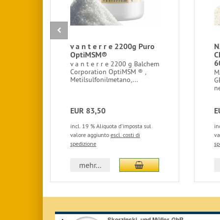
v a n t e r r e 2200g Puro
N
OptiMSM®
C
6
v a n t e r r e 2200 g Balchem
Corporation OptiMSM ® ,
M
Metilsulfonilmetano,...
G
ne
EUR 83,50
E
incl. 19 % Aliquota d'imposta sul
in
valore aggiunto
escl. costi di
va
spedizione
sp
aggiungi al carrello
mehr...