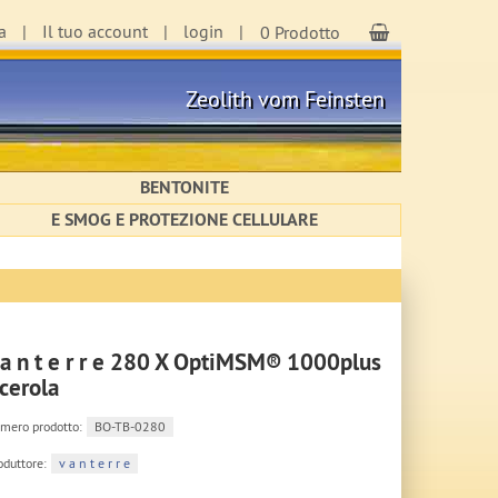
a
Il tuo account
login
Carrello
0 Prodotto
Zeolith vom Feinsten
BENTONITE
E SMOG E PROTEZIONE CELLULARE
 a n t e r r e 280 X OptiMSM® 1000plus
cerola
mero prodotto:
BO-TB-0280
oduttore:
v a n t e r r e