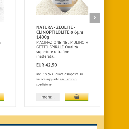
NATURA - ZEOLITE -
Kli
m
CLINOPTILOLITE ø 6µm
NAT
1400g
BEN
600
m
MACINAZIONE NEL MULINO A
GETTO SPIRALE Qualità
ZEOL
superiore ultrafine
MESC
inalterata...
LITR
EUR 42,50
EUR
incl. 19 % Aliquota d'imposta sul
incl.
valore aggiunto
escl. costi di
valor
spedizione
spedi
giungi al carrello
aggiungi al carrello
mehr...
m