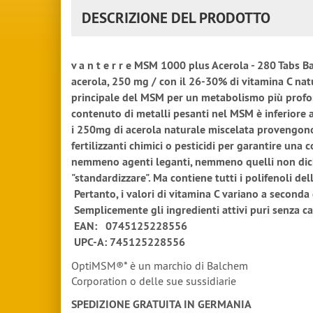
DESCRIZIONE DEL PRODOTTO
v a n t e r r e MSM 1000 plus Acerola - 280 Tabs
acerola, 250 mg / con il 26-30% di vitamina C nat
principale del MSM per un metabolismo più profond
contenuto di metalli pesanti nel MSM è inferiore a
i 250mg di acerola naturale miscelata provengono 
fertilizzanti chimici o pesticidi per garantire un
nemmeno agenti leganti, nemmeno quelli non dic
"standardizzare". Ma contiene tutti i polifenoli d
Pertanto, i valori di vitamina C variano a seconda 
Semplicemente gli ingredienti attivi puri senza 
EAN: 0745125228556
UPC-A: 745125228556
OptiMSM®* è un marchio di Balchem
Corporation o delle sue sussidiarie
SPEDIZIONE GRATUITA IN GERMANIA