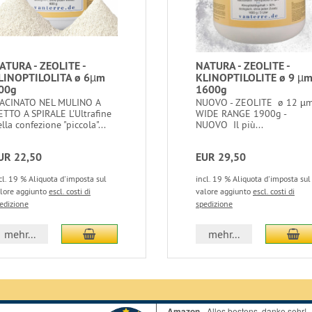
ATURA - ZEOLITE -
NATURA - ZEOLITE -
LINOPTILOLITA ø 6µm
KLINOPTILOLITE ø 9 µ
00g
1600g
ACINATO NEL MULINO A
NUOVO - ZEOLITE ø 12 µ
ETTO A SPIRALE L'Ultrafine
WIDE RANGE 1900g -
lla confezione "piccola"...
NUOVO Il più...
UR 22,50
EUR 29,50
cl. 19 % Aliquota d'imposta sul
incl. 19 % Aliquota d'imposta sul
lore aggiunto
escl. costi di
valore aggiunto
escl. costi di
edizione
spedizione
aggiungi al carrello
ag
mehr...
mehr...