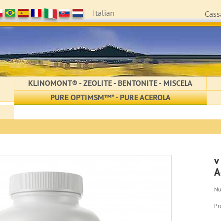
Italian
Cass
KLINOMONT® - ZEOLITE - BENTONITE - MISCELA
PURE OPTIMSM™* - PURE ACEROLA
v
A
Nu
Pr