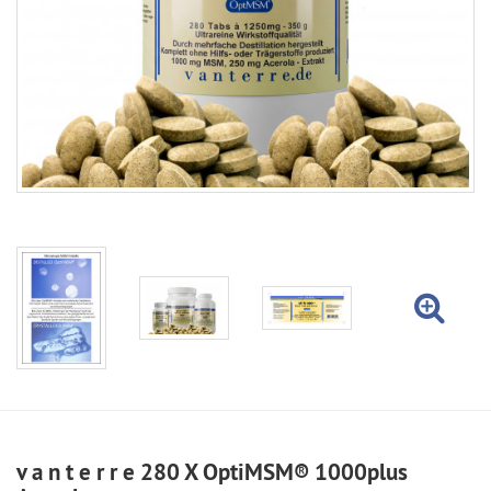
v a n t e r r e 280 X OptiMSM® 1000plus