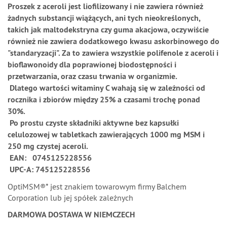
Proszek z aceroli jest liofilizowany i nie zawiera również
żadnych substancji wiążących, ani tych nieokreślonych,
takich jak maltodekstryna czy guma akacjowa, oczywiście
również nie zawiera dodatkowego kwasu askorbinowego do
"standaryzacji". Za to zawiera wszystkie polifenole z aceroli i
bioflawonoidy dla poprawionej biodostępności i
przetwarzania, oraz czasu trwania w organizmie.
Dlatego wartości witaminy C wahają się w zależności od
rocznika i zbiorów między 25% a czasami trochę ponad
30%.
Po prostu czyste składniki aktywne bez kapsułki
celulozowej w tabletkach zawierających 1000 mg MSM i
250 mg czystej aceroli.
EAN: 0745125228556
UPC-A: 745125228556
OptiMSM®* jest znakiem towarowym firmy Balchem
Corporation lub jej spółek zależnych
DARMOWA DOSTAWA W NIEMCZECH