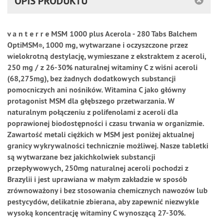
OPIS PRODUKTU
v a n t e r r e MSM 1000 plus Acerola - 280 Tabs Balchem
OptiMSM
, 1000 mg, wytwarzane i oczyszczone przez
®
wielokrotną destylację, wymieszane z ekstraktem z aceroli,
250 mg / z 26-30% naturalnej witaminy C z wiśni aceroli
(68,275mg), bez żadnych dodatkowych substancji
pomocniczych ani nośników. Witamina C jako główny
protagonist MSM dla głębszego przetwarzania. W
naturalnym połączeniu z polifenolami z aceroli dla
poprawionej biodostępności i czasu trwania w organizmie.
Zawartość metali ciężkich w MSM jest poniżej aktualnej
granicy wykrywalności technicznie możliwej. Nasze tabletki
są wytwarzane bez jakichkolwiek substancji
przepływowych, 250mg naturalnej aceroli pochodzi z
Brazylii i jest uprawiana w małym zakładzie w sposób
zrównoważony i bez stosowania chemicznych nawozów lub
pestycydów, delikatnie zbierana, aby zapewnić niezwykle
wysoką koncentrację witaminy C wynoszącą 27-30%.