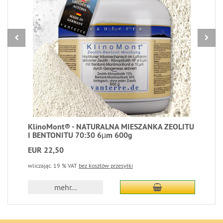
KlinoMont® - NATURALNA MIESZANKA ZEOLITU
I BENTONITU 70:30 6µm 600g
EUR 22,50
wliczając. 19 % VAT
bez kosztów przesyłki
dodaj do koszyka
mehr...