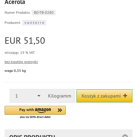
Acerola
Numer Produktu:
BO-TB-0280
Producent:
v a n t e r r e
EUR 51,50
wliczając. 19 % VAT
bez kosztów przesyłki
waga 0,35 kg
1
Kilogramm
Koszyk z zakupami