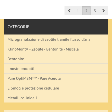
Prev
Nex
1
2
3
CATEGORIE
Microgranulazione di zeolite tramite flusso d'aria
KlinoMont® - Zeolite - Bentonite - Miscela
Bentonite
I nostri prodotti
Pure OptiMSM™* - Pure Acerola
E Smog e protezione cellulare
Metalli colloidali