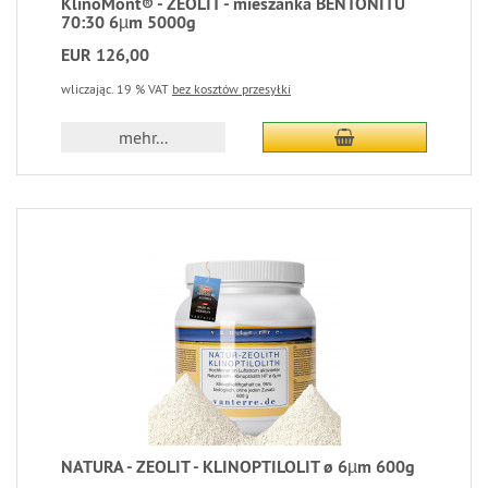
KlinoMont® - ZEOLIT - mieszanka BENTONITU
70:30 6µm 5000g
EUR 126,00
wliczając. 19 % VAT
bez kosztów przesyłki
mehr...
NATURA - ZEOLIT - KLINOPTILOLIT ø 6µm 600g