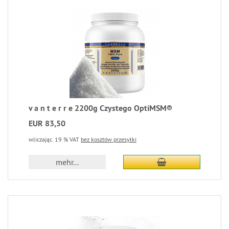
v a n t e r r e 2200g Czystego OptiMSM®
EUR 83,50
wliczając. 19 % VAT
bez kosztów przesyłki
mehr...