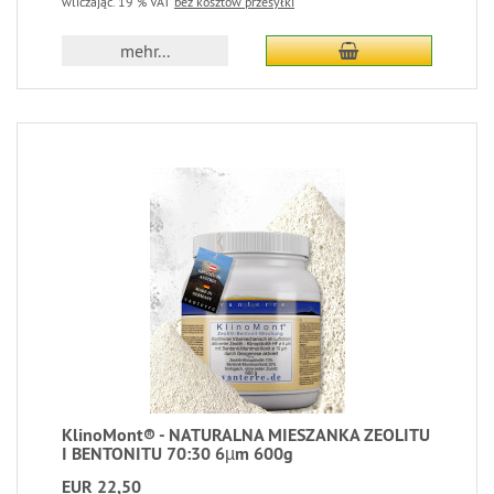
wliczając. 19 % VAT
bez kosztów przesyłki
mehr...
KlinoMont® - NATURALNA MIESZANKA ZEOLITU
I BENTONITU 70:30 6µm 600g
EUR 22,50