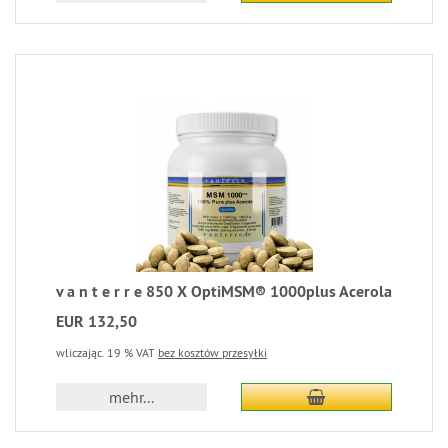
v a n t e r r e 850 X OptiMSM® 1000plus Acerola
EUR 132,50
wliczając. 19 % VAT
bez kosztów przesyłki
mehr...