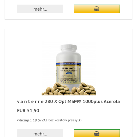
mehr...
v a n t e r r e 280 X OptiMSM® 1000plus Acerola
EUR 51,50
wliczając. 19 % VAT
bez kosztów przesyłki
mehr...