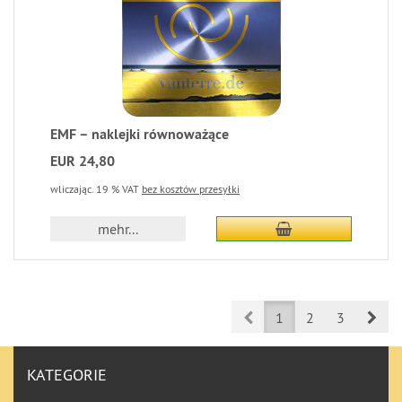
EMF – naklejki równoważące
EUR 24,80
wliczając. 19 % VAT
bez kosztów przesyłki
mehr...
Prev
Nex
1
2
3
KATEGORIE