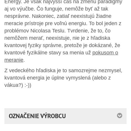
Energy. Je však najvyšší čas na zmenu paradigmy
aj vo výučbe. Čo funguje, nemôže byť až tak
nesprávne. Nakoniec, zatiaľ neexistujú žiadne
meracie prístroje pre voľnú energiu. To bol jeden z
problémov Nicolasa Teslu. Tvrdenie, že to, čo
nemôžem merať, neexistuje, nie je z hľadiska
kvantovej fyziky správne, pretože je dokázané, že
kvantové fyzikálne stavy sa menia už
pokusom o
meranie
.
Z vedeckého hľadiska je to samozrejme nezmysel,
kvantová energia je úplne vymyslená (alebo z
vákua?) :-))
OZNAČENIE VÝROBCU