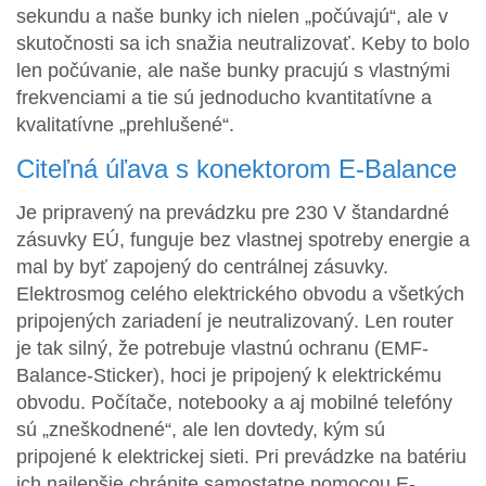
sekundu a naše bunky ich nielen „počúvajú“, ale v
skutočnosti sa ich snažia neutralizovať. Keby to bolo
len počúvanie, ale naše bunky pracujú s vlastnými
frekvenciami a tie sú jednoducho kvantitatívne a
kvalitatívne „prehlušené“.
Citeľná úľava s konektorom E-Balance
Je pripravený na prevádzku pre 230 V štandardné
zásuvky EÚ, funguje bez vlastnej spotreby energie a
mal by byť zapojený do centrálnej zásuvky.
Elektrosmog celého elektrického obvodu a všetkých
pripojených zariadení je neutralizovaný. Len router
je tak silný, že potrebuje vlastnú ochranu (EMF-
Balance-Sticker), hoci je pripojený k elektrickému
obvodu. Počítače, notebooky a aj mobilné telefóny
sú „zneškodnené“, ale len dovtedy, kým sú
pripojené k elektrickej sieti. Pri prevádzke na batériu
ich najlepšie chránite samostatne pomocou E-