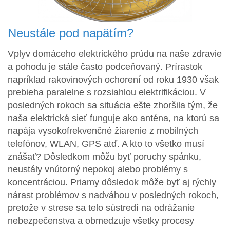
Neustále pod napätím?
Vplyv domáceho elektrického prúdu na naše zdravie
a pohodu je stále často podceňovaný. Prírastok
napríklad rakovinových ochorení od roku 1930 však
prebieha paralelne s rozsiahlou elektrifikáciou. V
posledných rokoch sa situácia ešte zhoršila tým, že
naša elektrická sieť funguje ako anténa, na ktorú sa
napája vysokofrekvenčné žiarenie z mobilných
telefónov, WLAN, GPS atď. A kto to všetko musí
znášať? Dôsledkom môžu byť poruchy spánku,
neustály vnútorný nepokoj alebo problémy s
koncentráciou. Priamy dôsledok môže byť aj rýchly
nárast problémov s nadváhou v posledných rokoch,
pretože v strese sa telo sústredí na odrážanie
nebezpečenstva a obmedzuje všetky procesy