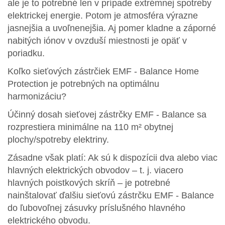
ale je to potrebné len v prípade extrémnej spotreby
elektrickej energie. Potom je atmosféra výrazne
jasnejšia a uvoľnenejšia. Aj pomer kladne a záporné
nabitých iónov v ovzduší miestnosti je opäť v
poriadku.
Koľko sieťových zástrčiek EMF - Balance Home
Protection je potrebných na optimálnu
harmonizáciu?
Účinný dosah sieťovej zástrčky EMF - Balance sa
rozprestiera minimálne na 110 m² obytnej
plochy/spotreby elektriny.
Zásadne však platí: Ak sú k dispozícii dva alebo viac
hlavných elektrických obvodov – t. j. viacero
hlavných poistkových skríň – je potrebné
nainštalovať ďalšiu sieťovú zástrčku EMF - Balance
do ľubovoľnej zásuvky príslušného hlavného
elektrického obvodu.