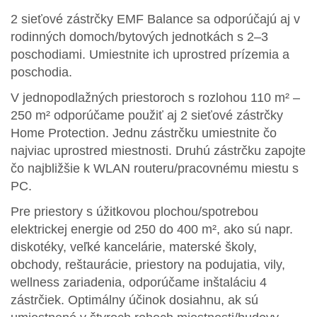
2 sieťové zástrčky EMF Balance sa odporúčajú aj v
rodinných domoch/bytových jednotkách s 2–3
poschodiami. Umiestnite ich uprostred prízemia a
poschodia.
V jednopodlažných priestoroch s rozlohou 110 m² –
250 m² odporúčame použiť aj 2 sieťové zástrčky
Home Protection. Jednu zástrčku umiestnite čo
najviac uprostred miestnosti. Druhú zástrčku zapojte
čo najbližšie k WLAN routeru/pracovnému miestu s
PC.
Pre priestory s úžitkovou plochou/spotrebou
elektrickej energie od 250 do 400 m², ako sú napr.
diskotéky, veľké kancelárie, materské školy,
obchody, reštaurácie, priestory na podujatia, vily,
wellness zariadenia, odporúčame inštaláciu 4
zástrčiek. Optimálny účinok dosiahnu, ak sú