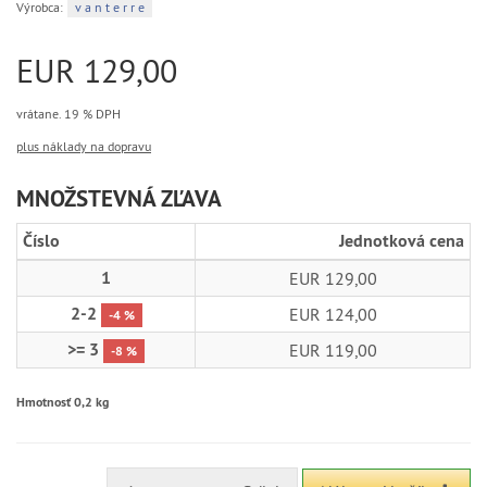
Výrobca:
v a n t e r r e
EUR 129,00
vrátane. 19 % DPH
plus náklady na dopravu
MNOŽSTEVNÁ ZĽAVA
Číslo
Jednotková cena
1
EUR 129,00
2-2
EUR 124,00
-4 %
>= 3
EUR 119,00
-8 %
Hmotnosť 0,2 kg