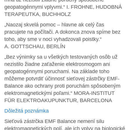
geopatogénnymi vplyvmi.“
I. FROHNE, HUDOBNÁ
TERAPEUTKA, BUCHHOLZ
„Naozaj skvelá pomoc – hlavne ak celý čas
pracujete na počítači. A dokonca znova spíme bez
toho, aby sme v noci vyhadzovali poistky.“
A. GOTTSCHAU, BERLÍN
„Bez výnimky sa u všetkých testovaných osôb už
nezistilo žiadne zaťaženie elektrosmogom ani
geopatogénnymi poruchami. Na základe toho
môžeme potvrdiť účinnosť sieťovej zástrčky EMF-
Balance ako ochrany proti poruchám spôsobeným
elektromagnetickými poľami.“ MORA-INSTITUT
FÜR ELEKTROAKUPUNKTUR, BARCELONA
Dôležitá poznámka
Sieťová zástrčka EMF Balance nemení silu
elektromagnetických polí, ale ich vplyv na biologické