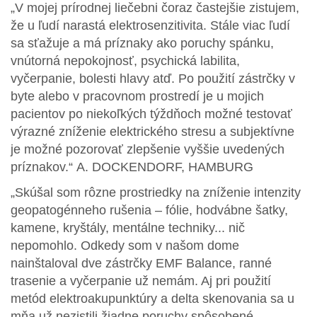
„V mojej prírodnej liečebni čoraz častejšie zistujem,
že u ľudí narastá elektrosenzitivita. Stále viac ľudí
sa sťažuje a má príznaky ako poruchy spánku,
vnútorná nepokojnosť, psychická labilita,
vyčerpanie, bolesti hlavy atď. Po použití zástrčky v
byte alebo v pracovnom prostredí je u mojich
pacientov po niekoľkých týždňoch možné testovať
výrazné zníženie elektrického stresu a subjektívne
je možné pozorovať zlepšenie vyššie uvedených
príznakov.“
A. DOCKENDORF, HAMBURG
„Skúšal som rôzne prostriedky na zníženie intenzity
geopatogénneho rušenia – fólie, hodvábne šatky,
kamene, kryštály, mentálne techniky... nič
nepomohlo. Odkedy som v našom dome
nainštaloval dve zástrčky EMF Balance, ranné
trasenie a vyčerpanie už nemám. Aj pri použití
metód elektroakupunktúry a delta skenovania sa u
mňa už nezistili žiadne poruchy spôsobené