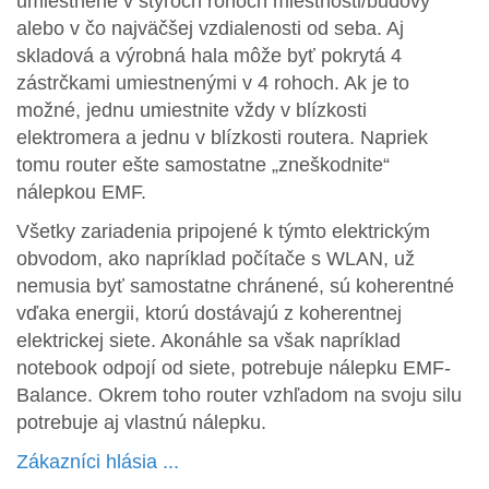
umiestnené v štyroch rohoch miestnosti/budovy
alebo v čo najväčšej vzdialenosti od seba. Aj
skladová a výrobná hala môže byť pokrytá 4
zástrčkami umiestnenými v 4 rohoch. Ak je to
možné, jednu umiestnite vždy v blízkosti
elektromera a jednu v blízkosti routera. Napriek
tomu router ešte samostatne „zneškodnite“
nálepkou EMF.
Všetky zariadenia pripojené k týmto elektrickým
obvodom, ako napríklad počítače s WLAN, už
nemusia byť samostatne chránené, sú koherentné
vďaka energii, ktorú dostávajú z koherentnej
elektrickej siete. Akonáhle sa však napríklad
notebook odpojí od siete, potrebuje nálepku EMF-
Balance. Okrem toho router vzhľadom na svoju silu
potrebuje aj vlastnú nálepku.
Zákazníci hlásia ...