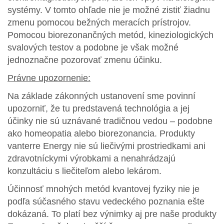
systémy. V tomto ohľade nie je možné zistiť žiadnu
zmenu pomocou bežných meracích prístrojov.
Pomocou biorezonančných metód, kineziologických
svalových testov a podobne je však možné
jednoznačne pozorovať zmenu účinku.
Právne upozornenie:
Na základe zákonných ustanovení sme povinní
upozorniť, že tu predstavená technológia a jej
účinky nie sú uznávané tradičnou vedou – podobne
ako homeopatia alebo biorezonancia. Produkty
vanterre Energy nie sú liečivými prostriedkami ani
zdravotníckymi výrobkami a nenahrádzajú
konzultáciu s liečiteľom alebo lekárom.
Účinnosť mnohých metód kvantovej fyziky nie je
podľa súčasného stavu vedeckého poznania ešte
dokázaná. To platí bez výnimky aj pre naše produkty