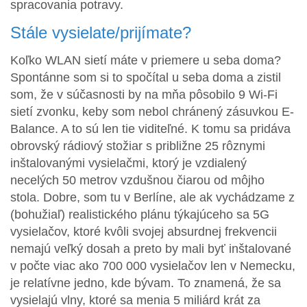
spracovania potravy.
Stále vysielate/prijímate?
Koľko WLAN sietí máte v priemere u seba doma?
Spontánne som si to spočítal u seba doma a zistil
som, že v súčasnosti by na mňa pôsobilo 9 Wi-Fi
sietí zvonku, keby som nebol chránený zásuvkou E-
Balance. A to sú len tie viditeľné. K tomu sa pridáva
obrovský rádiový stožiar s približne 25 rôznymi
inštalovanými vysielačmi, ktorý je vzdialený
necelých 50 metrov vzdušnou čiarou od môjho
stola. Dobre, som tu v Berlíne, ale ak vychádzame z
(bohužiaľ) realistického plánu týkajúceho sa 5G
vysielačov, ktoré kvôli svojej absurdnej frekvencii
nemajú veľký dosah a preto by mali byť inštalované
v počte viac ako 700 000 vysielačov len v Nemecku,
je relatívne jedno, kde bývam. To znamená, že sa
vysielajú vlny, ktoré sa menia 5 miliárd krát za