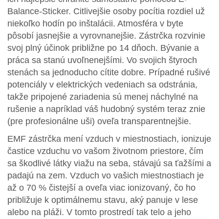
Balance-Sticker. Citlivejšie osoby pocítia rozdiel už
niekoľko hodín po inštalácii. Atmosféra v byte
pôsobí jasnejšie a vyrovnanejšie. Zástrčka rozvinie
svoj plný účinok približne po 14 dňoch. Bývanie a
práca sa stanú uvoľnenejšími. Vo svojich štyroch
stenách sa jednoducho cítite dobre. Prípadné rušivé
potenciály v elektrických vedeniach sa odstránia,
takže pripojené zariadenia sú menej náchylné na
rušenie a napríklad váš hudobný systém teraz znie
(pre profesionálne uši) oveľa transparentnejšie.
EMF zástrčka mení vzduch v miestnostiach, ionizuje
častice vzduchu vo vašom životnom priestore, čím
sa škodlivé látky viažu na seba, stávajú sa ťažšími a
padajú na zem. Vzduch vo vašich miestnostiach je
až o 70 % čistejší a oveľa viac ionizovaný, čo ho
približuje k optimálnemu stavu, aký panuje v lese
alebo na pláži. V tomto prostredí tak telo a jeho