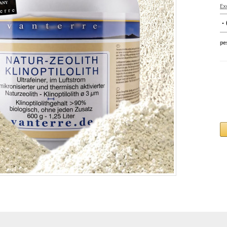
Ex
pe