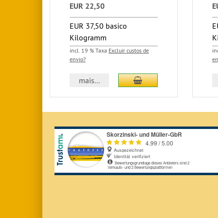
EUR 22,50
E
EUR 37,50 basico
E
Kilogramm
K
incl. 19 % Taxa
Excluir custos de
in
envio?
en
Adicionar ao carrinho
mais...