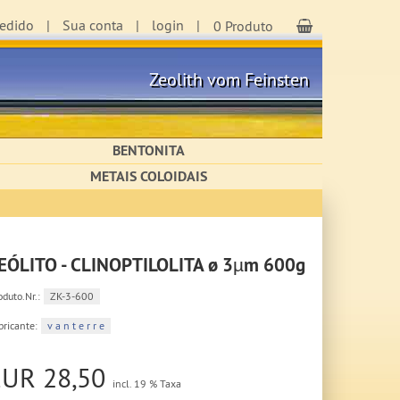
Pedido
Sua conta
login
Carrinho de C
0 Produto
Zeolith vom Feinsten
BENTONITA
METAIS COLOIDAIS
EÓLITO - CLINOPTILOLITA ø 3µm 600g
oduto.Nr.:
ZK-3-600
bricante:
v a n t e r r e
EUR 28,50
incl. 19 % Taxa