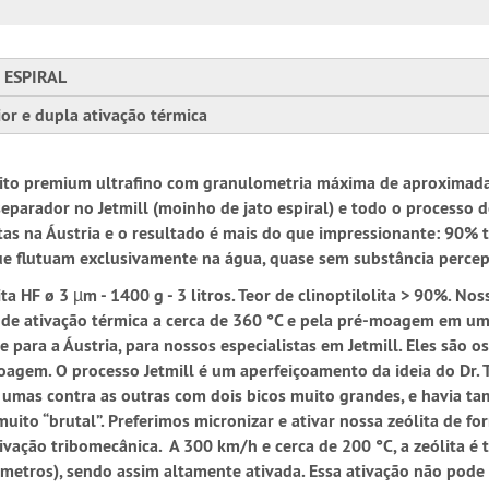
O ESPIRAL
ior e dupla ativação térmica
 zeólito premium ultrafino com granulometria máxima de aproxima
 separador no Jetmill (moinho de jato espiral) e todo o proces
istas na Áustria e o resultado é mais do que impressionante: 90%
que flutuam exclusivamente na água, quase sem substância percep
a HF ø 3 µm - 1400 g - 3 litros. Teor de clinoptilolita > 90%. Nos
nde ativação térmica a cerca de 360 °C e pela pré-moagem em um 
ara a Áustria, para nossos especialistas em Jetmill. Eles são os
gem. O processo Jetmill é um aperfeiçoamento da ideia do Dr. T
s umas contra as outras com dois bicos muito grandes, e havia 
uito “brutal”. Preferimos micronizar e ativar nossa zeólita de 
vação tribomecânica. A 300 km/h e cerca de 200 °C, a zeólita é tr
rômetros), sendo assim altamente ativada. Essa ativação não po