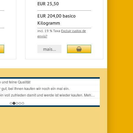
EUR 25,50
EUR
EUR 204,00 basico
EUR
Kilogramm
Kil
incl. 19 % Taxa
Excluir custos de
incl.
envio?
envio
icionar ao carrinho
Adicionar ao carrinho
mais...
m