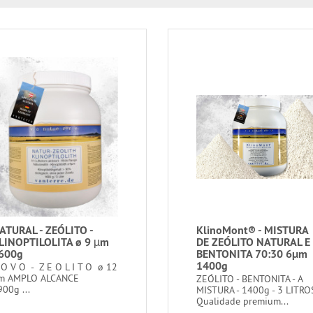
ATURAL - ZEÓLITO -
KlinoMont® - MISTURA
LINOPTILOLITA ø 9 µm
DE ZEÓLITO NATURAL E
600g
BENTONITA 70:30 6μm
1400g
 O V O - Z E O L I T O ø 12
m AMPLO ALCANCE
ZEÓLITO - BENTONITA - A
900g ...
MISTURA - 1400g - 3 LITRO
Qualidade premium...