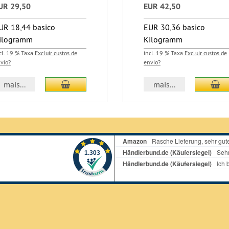
UR 29,50
EUR 42,50
UR 18,44 basico
EUR 30,36 basico
ilogramm
Kilogramm
cl. 19 % Taxa
Excluir custos de
incl. 19 % Taxa
Excluir custos de
vio?
envio?
Adicionar ao carrinho
Ad
mais...
mais...