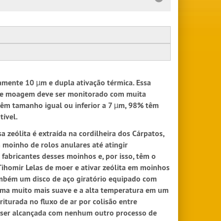
damente 10 µm e dupla ativação térmica. Essa
so de moagem deve ser monitorado com muita
 têm tamanho igual ou inferior a 7 µm, 98% têm
tível.
sa zeólita é extraída na cordilheira dos Cárpatos,
moinho de rolos anulares até atingir
 fabricantes desses moinhos e, por isso, têm o
ihomir Lelas de moer e ativar zeólita em moinhos
também um disco de aço giratório equipado com
forma muito mais suave e a alta temperatura em um
iturada no fluxo de ar por colisão entre
de ser alcançada com nenhum outro processo de