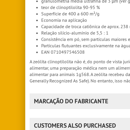
granulometria média ultrafina de 3 µm (ver g
teor de clinoptilolita 90-95 %
Superfície de 400 a 600 m²/g
Economia na aplicação
Capacidade de troca catiônica de aprox. 23
Relação silício-alumínio de 5,5 : 1
Consistência em pó, sem partículas maiores 
Partículas flutuantes exclusivamente na águ
EAN 0710497546508
A zeólita clinoptilolita não é, do ponto de vista
alimentar, uma preparação médica nem um alimento.
alimentar para animais 1g568. A zeólita recebeu 
Generally Recognized As Safe). No entanto, isso nã
MARCAÇÃO DO FABRICANTE
CUSTOMERS ALSO PURCHASED