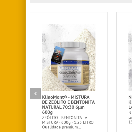
KlinoMont® - MISTURA
N
DE ZEÓLITO E BENTONITA
K
NATURAL 70:30 6µm
1
600g
N
µ
ZEÓLITO - BENTONITA - A
1
MISTURA - 600g - 1,25 LITRO
Qualidade premium...