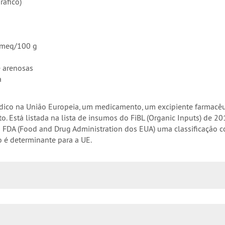
ráfico)
8 meq/100 g
e arenosas
a
 jurídico na União Europeia, um medicamento, um excipiente farma
 Está listada na lista de insumos do FiBL (Organic Inputs) de 20
da FDA (Food and Drug Administration dos EUA) uma classificação
o é determinante para a UE.