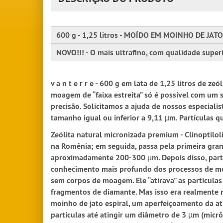
600 g - 1,25 litros - MOÍDO EM MOINHO DE JAT
NOVO!!! - O mais ultrafino, com qualidade super
v a n t e r r e - 600 g em lata de 1,25 litros de
moagem de “faixa estreita” só é possível com um
precisão. Solicitamos a ajuda de nossos especial
tamanho igual ou inferior a 9,11 µm. Partículas 
Zeólita natural micronizada premium - Clinoptilolit
na Romênia; em seguida, passa pela primeira gra
aproximadamente 200-300 µm. Depois disso, parte p
conhecimento mais profundo dos processos de moa
sem corpos de moagem. Ele “atirava” as partícula
fragmentos de diamante. Mas isso era realmente m
moinho de jato espiral, um aperfeiçoamento da ati
partículas até atingir um diâmetro de 3 µm (mic