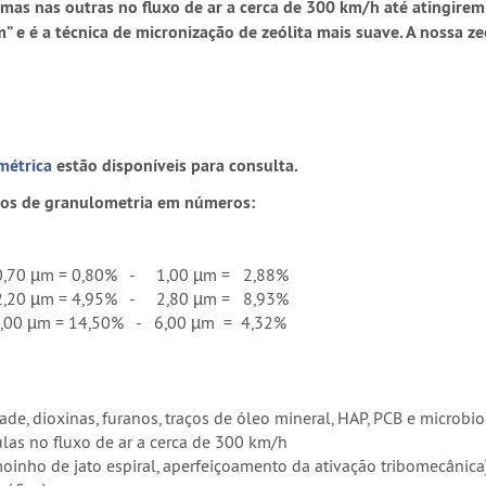
” umas nas outras no fluxo de ar a cerca de 300 km/h até atingir
 é a técnica de micronização de zeólita mais suave. A nossa ze
métrica
estão disponíveis para consulta.
hos de granulometria em números:
0,70 µm = 0,80% - 1,00 µm = 2,88%
2,20 µm = 4,95% - 2,80 µm = 8,93%
,00 µm = 14,50% - 6,00 µm = 4,32%
de, dioxinas, furanos, traços de óleo mineral, HAP, PCB e microbi
ulas no fluxo de ar a cerca de 300 km/h
moinho de jato espiral, aperfeiçoamento da ativação tribomecânica