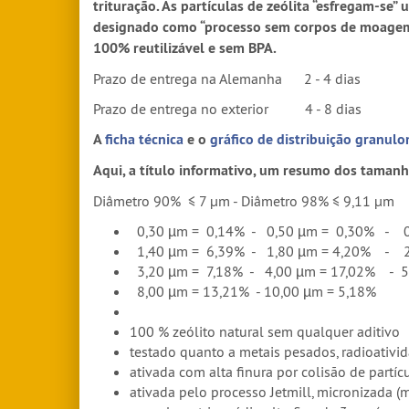
trituração. As partículas de zeólita “esfregam-se
designado como “processo sem corpos de moagem” e
100% reutilizável e sem BPA.
Prazo de entrega na Alemanha 2 - 4 dias
Prazo de entrega no exterior 4 - 8 dias
A
ficha técnica
e o
gráfico de distribuição granulo
Aqui, a título informativo, um resumo dos taman
Diâmetro 90% ≤ 7 μm - Diâmetro 98% ≤ 9,11 μm
0,30 µm = 0,14% - 0,50 µm = 0,30% - 
1,40 µm = 6,39% - 1,80 µm = 4,20% - 
3,20 µm = 7,18% - 4,00 µm = 17,02% - 5
8,00 µm = 13,21% - 10,00 µm = 5,18%
100 % zeólito natural sem qualquer aditivo
testado quanto a metais pesados, radioativida
ativada com alta finura por colisão de partíc
ativada pelo processo Jetmill, micronizada (