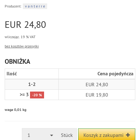
Producent:
v a n t e r r e
EUR 24,80
wliczając. 19 % VAT
bez kosztów przesyłki
OBNIŻKA
Ilość
Cena pojedyńcza
1-2
EUR 24,80
>= 3
EUR 19,80
-20 %
waga 0,01 kg
1
Stück
Koszyk z zakupami