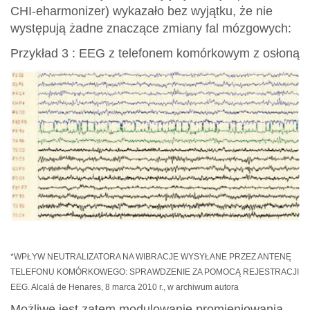
CHI-eharmonizer) wykazało bez wyjątku, że nie
występują żadne znaczące zmiany fal mózgowych:
Przykład 3 : EEG z telefonem komórkowym z osłoną
*WPŁYW NEUTRALIZATORA NA WIBRACJE WYSYŁANE PRZEZ ANTENĘ
TELEFONU KOMÓRKOWEGO: SPRAWDZENIE ZA POMOCĄ REJESTRACJI
EEG. Alcalá de Henares, 8 marca 2010 r., w archiwum autora
Możliwe jest zatem modulowanie promieniowania