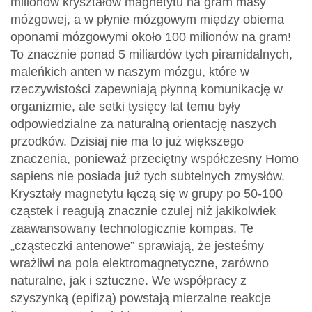
milionów kryształów magnetytu na gram masy
mózgowej, a w płynie mózgowym między obiema
oponami mózgowymi około 100 milionów na gram!
To znacznie ponad 5 miliardów tych piramidalnych,
maleńkich anten w naszym mózgu, które w
rzeczywistości zapewniają płynną komunikację w
organizmie, ale setki tysięcy lat temu były
odpowiedzialne za naturalną orientację naszych
przodków. Dzisiaj nie ma to już większego
znaczenia, ponieważ przeciętny współczesny Homo
sapiens nie posiada już tych subtelnych zmysłów.
Kryształy magnetytu łączą się w grupy po 50-100
cząstek i reagują znacznie czulej niż jakikolwiek
zaawansowany technologicznie kompas. Te
„cząsteczki antenowe” sprawiają, że jesteśmy
wrażliwi na pola elektromagnetyczne, zarówno
naturalne, jak i sztuczne. We współpracy z
szyszynką (epifizą) powstają mierzalne reakcje