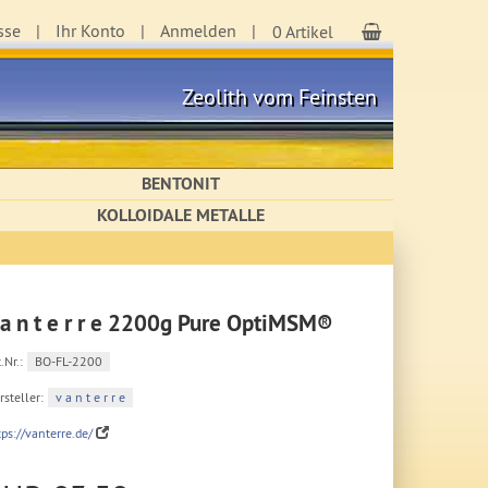
sse
Ihr Konto
Anmelden
Warenkorb
0 Artikel
Zeolith vom Feinsten
BENTONIT
KOLLOIDALE METALLE
 a n t e r r e 2200g Pure OptiMSM®
.Nr.:
BO-FL-2200
rsteller:
v a n t e r r e
tps://vanterre.de/