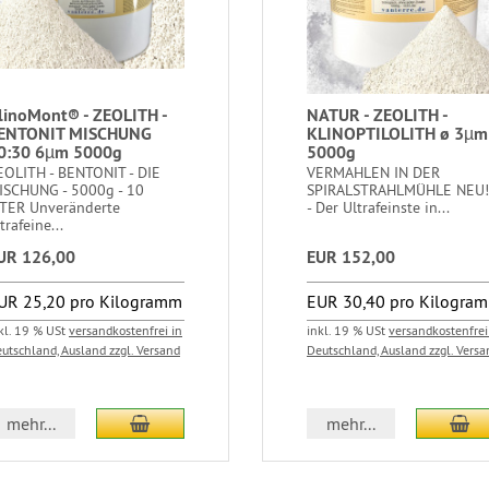
linoMont® - ZEOLITH -
NATUR - ZEOLITH -
ENTONIT MISCHUNG
KLINOPTILOLITH ø 3µm
0:30 6µm 5000g
5000g
EOLITH - BENTONIT - DIE
VERMAHLEN IN DER
ISCHUNG - 5000g - 10
SPIRALSTRAHLMÜHLE NEU!
ITER Unveränderte
- Der Ultrafeinste in...
trafeine...
UR 126,00
EUR 152,00
UR 25,20 pro Kilogramm
EUR 30,40 pro Kilogra
kl. 19 % USt
versandkostenfrei in
inkl. 19 % USt
versandkostenfrei
utschland, Ausland zzgl. Versand
Deutschland, Ausland zzgl. Versa
In den Warenkorb
In
mehr...
mehr...