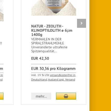
NATUR - ZEOLITH -
v a 
KLINOPTILOLITH ø 6µm
Opt
1400g
Ace
VERMAHLEN IN DER
v a 
!!
SPIRALSTRAHLMÜHLE
Acer
Unveränderte ultrafeine
Opti
Spitzenqualität...
EUR 42,50
EUR
mm
EUR 30,36 pro Kilogramm
EUR
Kil
 in
inkl. 19 % USt
versandkostenfrei in
nd
Deutschland, Ausland zzgl. Versand
inkl.
Deuts
 den Warenkorb
In den Warenkorb
mehr...
m