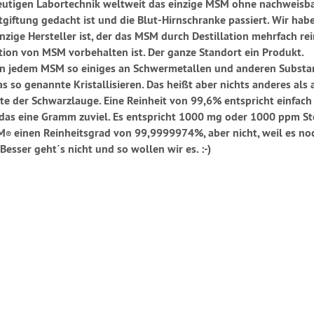
eutigen Labortechnik weltweit das einzige MSM ohne nachweisba
ntgiftung gedacht ist und die Blut-Hirnschranke passiert. Wir h
nzige Hersteller ist, der das MSM durch Destillation mehrfach re
tion von MSM vorbehalten ist. Der ganze Standort ein Produkt.
n jedem MSM so einiges an Schwermetallen und anderen Substanz
s so genannte Kristallisieren. Das heißt aber nichts anderes als
este der Schwarzlauge. Eine Reinheit von 99,6% entspricht ein
as eine Gramm zuviel. Es entspricht 1000 mg oder 1000 ppm Stoff
SM
einen Reinheitsgrad von 99,9999974%, aber nicht, weil es noc
®
esser geht´s nicht und so wollen wir es. :-)