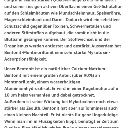
und seiner riesigen aktiven Oberfläche einen Gel-Schutzfilm
auf den Schleimhäuten wie Mundschleimhaut, Speiseröhre,
Magenschleimhaut und Darm. Dadurch wird ein selektiver
Schutzschild gegenüber Toxinen, Schwermetallen und
anderen Störstoffen aufgebaut, die somit nicht in die
Blutbahn gelangen können. Der Stoffwechsel und der
Organismus werden entlastet und gestärkt. Ausserdem hat
Bentonit-Montmorillonit eine sehr starke Mykotoxin-
Adsorptionsfähigkeit.
Unser Bentonit ist ein natürlicher Calcium-Natrium-
Bentonit mit einem großen Anteil (über 90%) an
Montmorillonit, einem wasserhaltigen
Aluminiumhydrosilikat. Er wird in einer Kugelmühle auf ø
10 µm heiss vermahlen und dabei getrocknet.
Außerdem ist seine Wirkung bei Mykotoxinen noch etwas
stärker als Zeolith. Bentonit hat aber als Tonmineral auch
einen kleinen Nachteil. Er ist nichts für ganz Ungeduldige.
Wenn man ihn in Flüssigkeiten kippt, benötigt er Zeit zum
Quellen. Eine Möglichkeit ist, ihn in einem verschlossenen