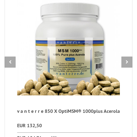
v a n t e r r e 850 X OptiMSM® 1000plus Acerola
EUR 132,50