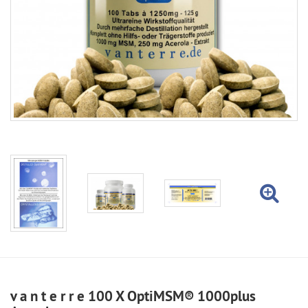
v a n t e r r e 100 X OptiMSM® 1000plus