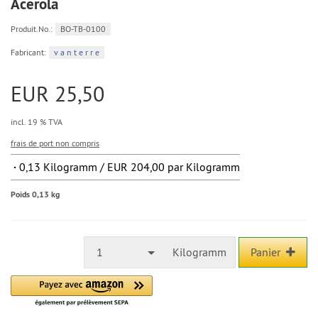
Acerola
Produit.No.:
BO-TB-0100
Fabricant:
v a n t e r r e
EUR 25,50
incl. 19 % TVA
frais de port non compris
0,13 Kilogramm / EUR 204,00 par Kilogramm
Poids 0,13 kg
1
Kilogramm
Panier