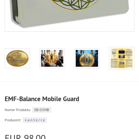
EMF-Balance Mobile Guard
Numer Produktu:
EB-03MB
Producent:
v a n t e r r e
EUR 98,00