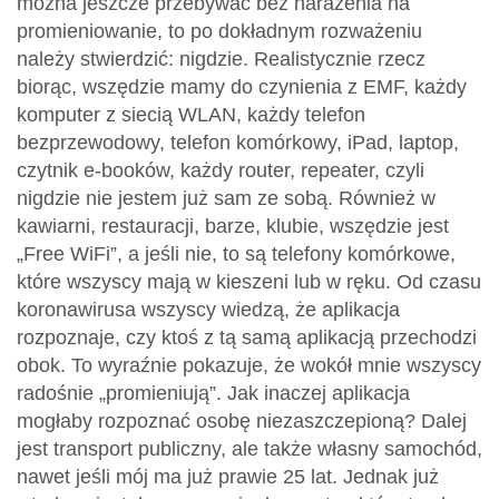
można jeszcze przebywać bez narażenia na
promieniowanie, to po dokładnym rozważeniu
należy stwierdzić: nigdzie. Realistycznie rzecz
biorąc, wszędzie mamy do czynienia z EMF, każdy
komputer z siecią WLAN, każdy telefon
bezprzewodowy, telefon komórkowy, iPad, laptop,
czytnik e-booków, każdy router, repeater, czyli
nigdzie nie jestem już sam ze sobą. Również w
kawiarni, restauracji, barze, klubie, wszędzie jest
„Free WiFi”, a jeśli nie, to są telefony komórkowe,
które wszyscy mają w kieszeni lub w ręku. Od czasu
koronawirusa wszyscy wiedzą, że aplikacja
rozpoznaje, czy ktoś z tą samą aplikacją przechodzi
obok. To wyraźnie pokazuje, że wokół mnie wszyscy
radośnie „promieniują”. Jak inaczej aplikacja
mogłaby rozpoznać osobę niezaszczepioną? Dalej
jest transport publiczny, ale także własny samochód,
nawet jeśli mój ma już prawie 25 lat. Jednak już