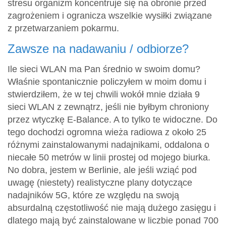
stresu organizm koncentruje się na obronie przed
zagrożeniem i ogranicza wszelkie wysiłki związane
z przetwarzaniem pokarmu.
Zawsze na nadawaniu / odbiorze?
Ile sieci WLAN ma Pan średnio w swoim domu?
Właśnie spontanicznie policzyłem w moim domu i
stwierdziłem, że w tej chwili wokół mnie działa 9
sieci WLAN z zewnątrz, jeśli nie byłbym chroniony
przez wtyczkę E-Balance. A to tylko te widoczne. Do
tego dochodzi ogromna wieża radiowa z około 25
różnymi zainstalowanymi nadajnikami, oddalona o
niecałe 50 metrów w linii prostej od mojego biurka.
No dobra, jestem w Berlinie, ale jeśli wziąć pod
uwagę (niestety) realistyczne plany dotyczące
nadajników 5G, które ze względu na swoją
absurdalną częstotliwość nie mają dużego zasięgu i
dlatego mają być zainstalowane w liczbie ponad 700