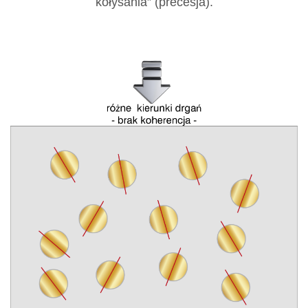
kołysania” (precesja).