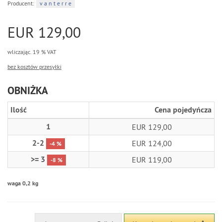
Producent:
v a n t e r r e
EUR 129,00
wliczając. 19 % VAT
bez kosztów przesyłki
OBNIŻKA
Ilość
Cena pojedyńcza
1
EUR 129,00
2-2
EUR 124,00
-4 %
>= 3
EUR 119,00
-8 %
waga 0,2 kg